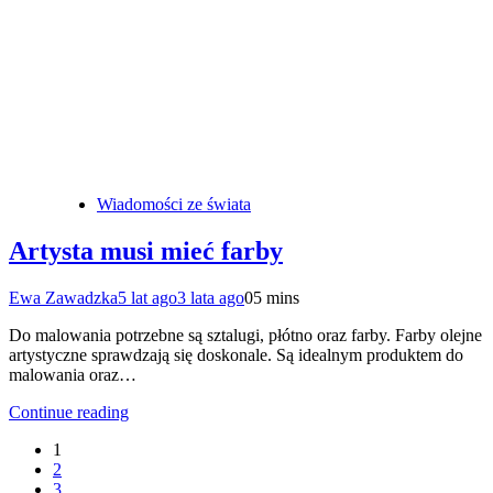
Wiadomości ze świata
Artysta musi mieć farby
Ewa Zawadzka
5 lat ago
3 lata ago
0
5 mins
Do malowania potrzebne są sztalugi, płótno oraz farby. Farby olejne
artystyczne sprawdzają się doskonale. Są idealnym produktem do
malowania oraz…
Continue reading
1
2
3