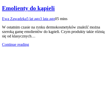
Emolienty do kąpieli
Ewa Zawadzka
5 lat ago
3 lata ago
0
5 mins
W ostatnim czasie na rynku dermokosmetyków znaleźć można
szeroką gamę emolientów do kąpieli. Czym produkty takie różnią
się od klasycznych…
Continue reading