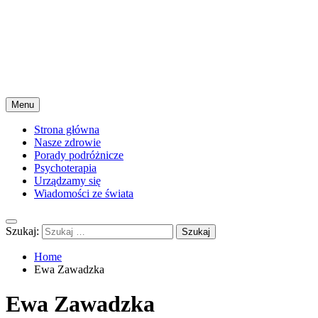
Menu
Strona główna
Nasze zdrowie
Porady podróżnicze
Psychoterapia
Urządzamy się
Wiadomości ze świata
Szukaj:
Home
Ewa Zawadzka
Ewa Zawadzka