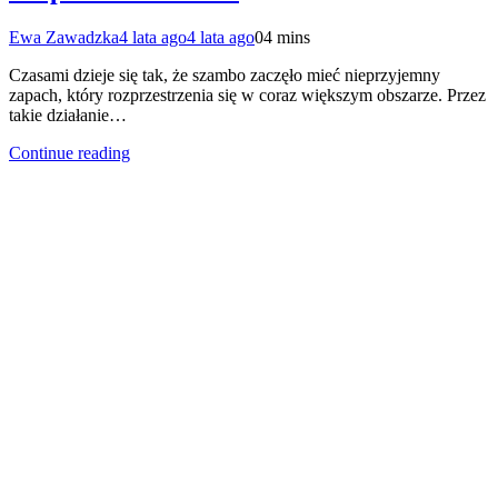
Ewa Zawadzka
4 lata ago
4 lata ago
0
4 mins
Czasami dzieje się tak, że szambo zaczęło mieć nieprzyjemny
zapach, który rozprzestrzenia się w coraz większym obszarze. Przez
takie działanie…
Continue reading